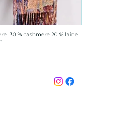
re 30 % cashmere 20 % laine
cm
Points de Suture
pointsdesutureofficiel@gmail.com
s légales
CONDITIONS GÉNÉRALES D'ACHAT ET D’UTILISA
© 2022 par Points de Suture.