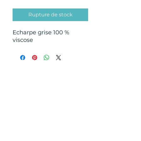
Rupture de stock
Echarpe grise 100 %
viscose
CONDITIONS GÉNÉRALES D'ACHAT ET
D’UTILISATION
Mentions légales
Points de Suture
pointsdesutureofficiel@gmail.com