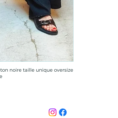
on noire taille unique oversize
ie
Points de Suture