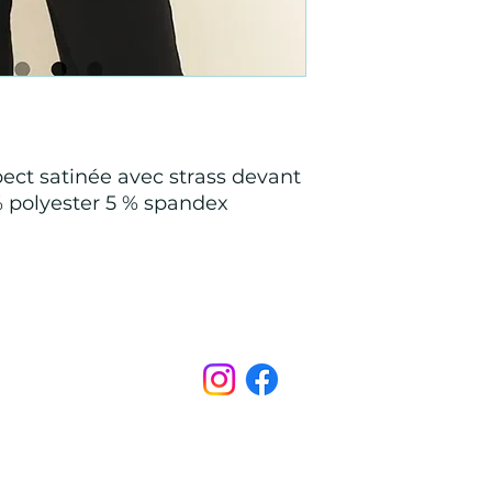
ect satinée avec strass devant
% polyester 5 % spandex
Points de Suture
pointsdesutureofficiel@gmail.com
s légales
CONDITIONS GÉNÉRALES D'ACHAT ET D’UTILISA