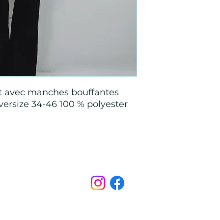
nt avec manches bouffantes
oversize 34-46 100 % polyester
Points de Suture
pointsdesutureofficiel@gmail.com