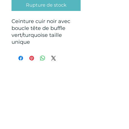
Rupture de stock
Ceinture cuir noir avec
boucle tête de buffle
vert/turquoise taille
unique
CONDITIONS GÉNÉRALES D'ACHAT ET
D’UTILISATION
Mentions légales
Points de Suture
pointsdesutureofficiel@gmail.com