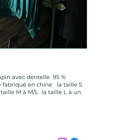
apin avec dentelle 95 %
 fabriqué en chine la taille S
aille M à M/L la taille L à un
Points de Suture