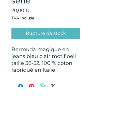
série
Prix
20,00 €
TVA Incluse
Rupture de stock
Bermuda magique en
jeans bleu clair motif oeil
taille 38-52. 100 % coton
fabriqué en Italie
CONDITIONS GÉNÉRALES D'ACHAT ET
D’UTILISATION
Mentions légales