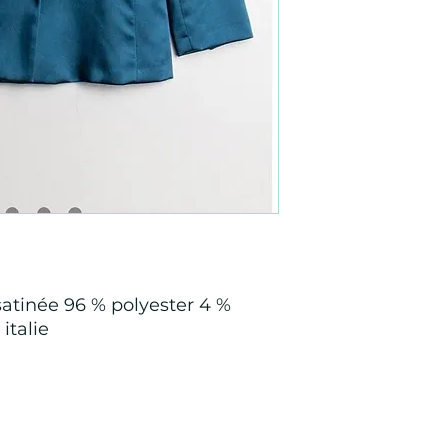
 satinée 96 % polyester 4 %
italie
Points de Suture