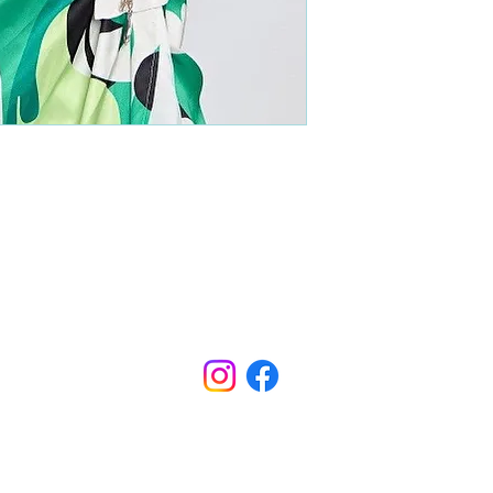
Points de Suture
pointsdesutureofficiel@gmail.com
s légales
CONDITIONS GÉNÉRALES D'ACHAT ET D’UTILISA