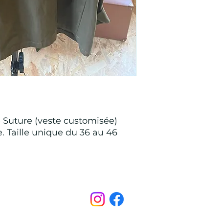
e Suture (veste customisée)
ire. Taille unique du 36 au 46
Points de Suture
pointsdesutureofficiel@gmail.com