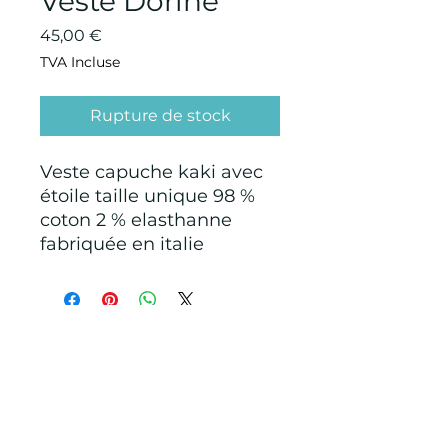
Veste Dorine
Prix
45,00 €
TVA Incluse
Rupture de stock
Veste capuche kaki avec
étoile taille unique 98 %
coton 2 % elasthanne
fabriquée en italie
CONDITIONS GÉNÉRALES D'ACHAT ET
D’UTILISATION
Mentions légales