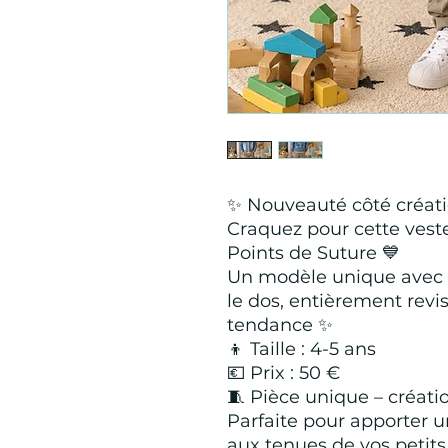
✨ Nouveauté côté créat
Craquez pour cette vest
Points de Suture 💙
Un modèle unique avec s
le dos, entièrement revis
tendance ✨
👦 Taille : 4-5 ans
💶 Prix : 50 €
🧵 Pièce unique – créati
Parfaite pour apporter u
aux tenues de vos petits