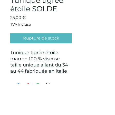
Tunique tigrée
étoile SOLDE
Prix
25,00 €
TVA Incluse
Rupture de stock
Tunique tigrée étoile
marron 100 % viscose
taille unique allant du 34
au 44 fabriquée en italie
CONDITIONS GÉNÉRALES D'ACHAT ET
D’UTILISATION