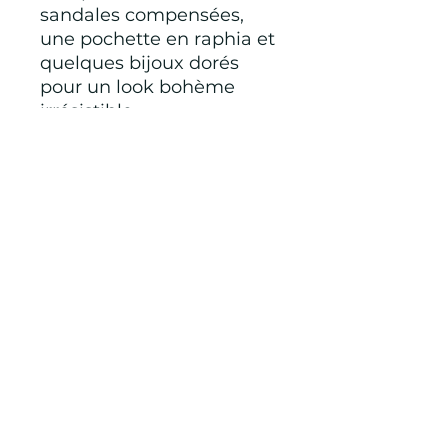
sandales compensées,
une pochette en raphia et
quelques bijoux dorés
pour un look bohème
irrésistible.
✨ Une tenue coup de
cœur qui attire tous les
regards !
Taille unique oversize
Tunique 40 €
Jupe 45 €
Peut être vendu
séparément
85 % lyocell 15 % polyester