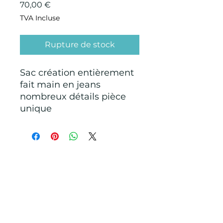
Prix
70,00 €
TVA Incluse
Rupture de stock
Sac création entièrement
fait main en jeans
nombreux détails pièce
unique
CONDITIONS GÉNÉRALES D'ACHAT ET
D’UTILISATION
Mentions légales
Points de Suture