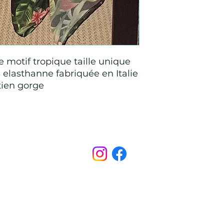
 motif tropique taille unique
 elasthanne fabriquée en Italie
tien gorge
Points de Suture
pointsdesutureofficiel@gmail.com
s légales
CONDITIONS GÉNÉRALES D'ACHAT ET D’UTILISA