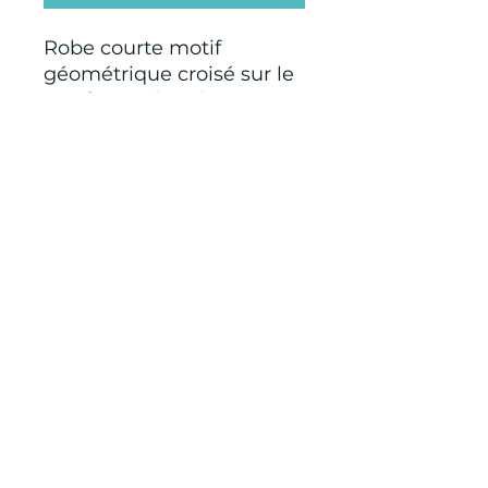
Robe courte motif
géométrique croisé sur le
cou forme évasée 100 %
coton fabriquée en Italie
CONDITIONS GÉNÉRALES D'ACHAT ET
D’UTILISATION
Mentions légales
Points de Suture
pointsdesutureofficiel@gmail.com