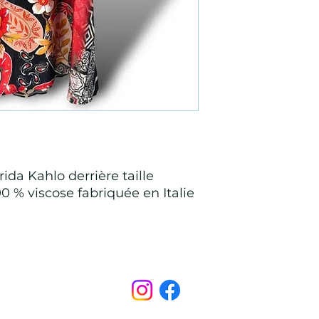
ida Kahlo derrière taille
0 % viscose fabriquée en Italie
Points de Suture
pointsdesutureofficiel@gmail.com