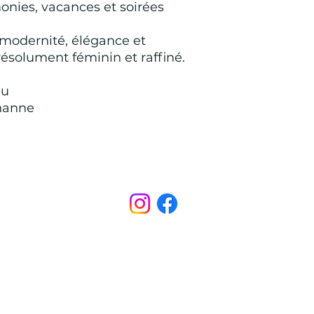
onies, vacances et soirées
e modernité, élégance et
résolument féminin et raffiné.
lu
thanne
Points de Suture
pointsdesutureofficiel@gmail.com
s légales
CONDITIONS GÉNÉRALES D'ACHAT ET D’UTILISA
© 2022 par Points de Suture.