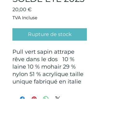
Prix
20,00 €
TVA Incluse
Rupture de stock
Pull vert sapin attrape
rêve dans le dos 10 %
laine 10 % mohair 29 %
nylon 51 % acrylique taille
unique fabriqué en italie
CONDITIONS GÉNÉRALES D'ACHAT ET
D’UTILISATION
Mentions légales