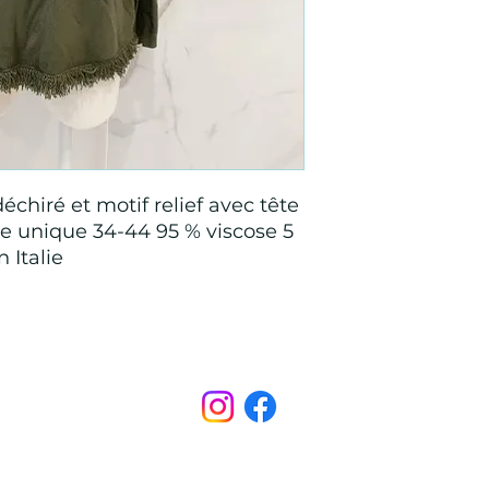
déchiré et motif relief avec tête
lle unique 34-44 95 % viscose 5
 Italie
Points de Suture
pointsdesutureofficiel@gmail.com