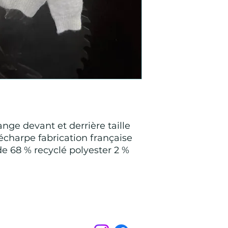
nge devant et derrière taille
écharpe fabrication française
e 68 % recyclé polyester 2 %
Points de Suture