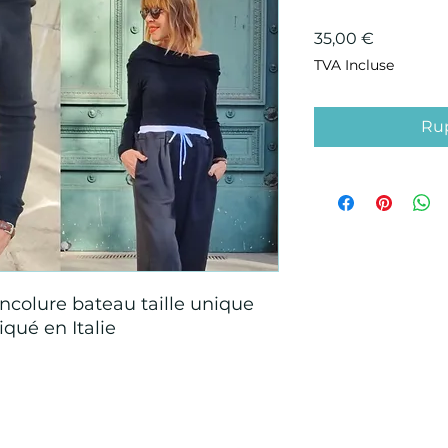
Prix
35,00 €
TVA Incluse
Rup
ncolure bateau taille unique
iqué en Italie
Points de Suture