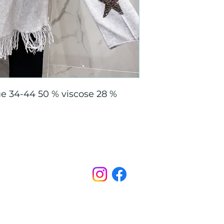
ique 34-44 50 % viscose 28 %
Points de Suture
pointsdesutureofficiel@gmail.com
s légales
CONDITIONS GÉNÉRALES D'ACHAT ET D’UTILISA