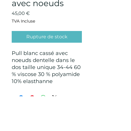
avec noeuds
Prix
45,00 €
TVA Incluse
Rupture de stock
Pull blanc cassé avec
noeuds dentelle dans le
dos taille unique 34-44 60
% viscose 30 % polyamide
10% elasthanne
CONDITIONS GÉNÉRALES D'ACHAT ET
D’UTILISATION