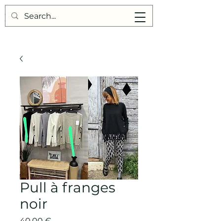
Points de Suture
Pull à franges
noir
Prix
40,00 €