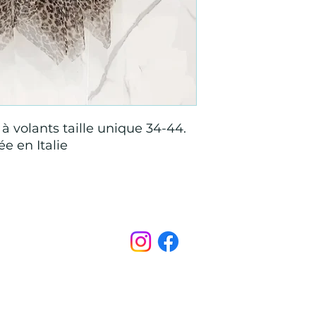
à volants taille unique 34-44.
e en Italie
Points de Suture
pointsdesutureofficiel@gmail.com
s légales
CONDITIONS GÉNÉRALES D'ACHAT ET D’UTILISA