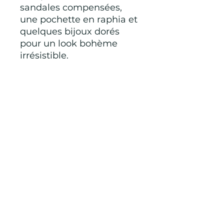
sandales compensées,
une pochette en raphia et
quelques bijoux dorés
pour un look bohème
irrésistible.
✨ Une tenue coup de
cœur qui attire tous les
regards !
Taille unique oversize 34-
46
Tunique 40 €
Jupe 45 €
Peut être vendu
séparément
85 % lyocell 15 % polyester