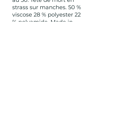
au 50. Tête de mort en
strass sur manches. 50 %
viscose 28 % polyester 22
% polyamide. Made in
italy
CONDITIONS GÉNÉRALES D'ACHAT ET
D’UTILISATION
Mentions légales
Points de Suture
pointsdesutureofficiel@gmail.com
© 2022 par Points de Suture.