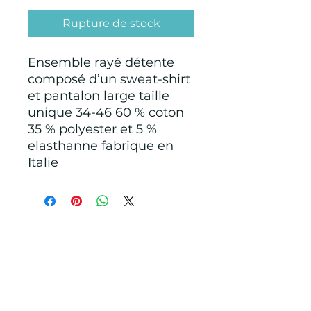
Rupture de stock
Ensemble rayé détente
composé d’un sweat-shirt
et pantalon large taille
unique 34-46 60 % coton
35 % polyester et 5 %
elasthanne fabrique en
Italie
CONDITIONS GÉNÉRALES D'ACHAT ET
D’UTILISATION
Mentions légales
Points de Suture