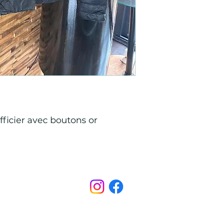
fficier avec boutons or
Points de Suture
pointsdesutureofficiel@gmail.com