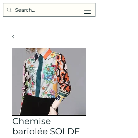
Points de Suture
Chemise
bariolée SOLDE