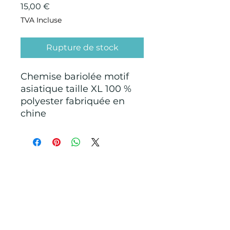
Prix
15,00 €
TVA Incluse
Rupture de stock
Chemise bariolée motif
asiatique taille XL 100 %
polyester fabriquée en
chine
CONDITIONS GÉNÉRALES D'ACHAT ET
D’UTILISATION
Mentions légales
Points de Suture