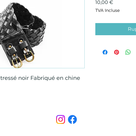
Prix
10,00 €
TVA Incluse
Rup
 tressé noir Fabriqué en chine
Points de Suture
pointsdesutureofficiel@gmail.com