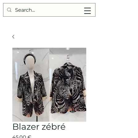
Points de Suture
Blazer zébré
Prix
45,00 €