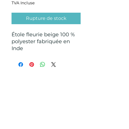
TVA Incluse
Rupture de stock
Étole fleurie beige 100 %
polyester fabriquée en
Inde
CONDITIONS GÉNÉRALES D'ACHAT ET
D’UTILISATION
Mentions légales
Points de Suture